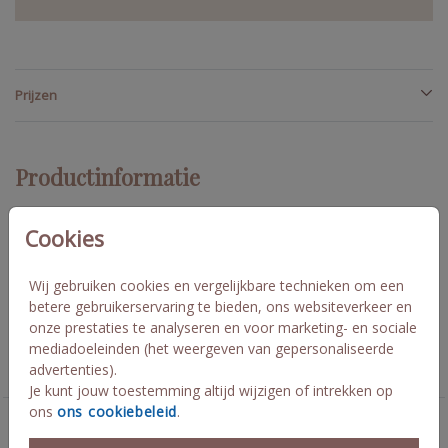
Prijzen
Productinformatie
Omschrijving
Cookies
Dit bruiloftbord met halve boog past bij de trouwhuisstijl van
Bodi en Anouk.
Wij gebruiken cookies en vergelijkbare technieken om een
betere gebruikerservaring te bieden, ons websiteverkeer en
onze prestaties te analyseren en voor marketing- en sociale
Collectie
mediadoeleinden (het weergeven van gepersonaliseerde
advertenties).
Aankondigingsproducten
Je kunt jouw toestemming altijd wijzigen of intrekken op
ons
ons cookiebeleid
.
Deze kaarten vind je misschien ook leuk