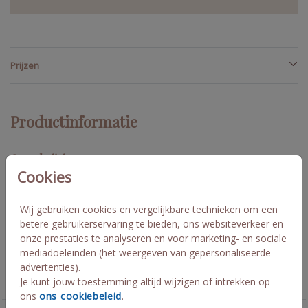
Prijzen
Productinformatie
Omschrijving
Cookies
Met een afmeting van 55x 73 cm heb je hier een echte
eyecatcher voor je trouwdag! Zet hem op een schildersezel bij
de ceremonie en 's avonds bij de entree van jullie feest locatie.
Wij gebruiken cookies en vergelijkbare technieken om een
Aaron Belen
betere gebruikerservaring te bieden, ons websiteverkeer en
onze prestaties te analyseren en voor marketing- en sociale
mediadoeleinden (het weergeven van gepersonaliseerde
Collectie
advertenties).
Je kunt jouw toestemming altijd wijzigen of intrekken op
Aankondigingsproducten
ons
ons cookiebeleid
.