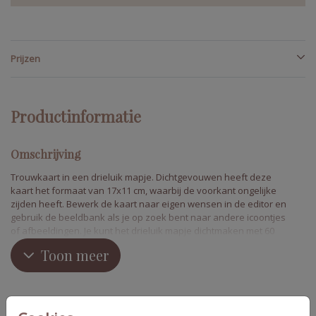
Prijzen
Productinformatie
Omschrijving
Trouwkaart in een drieluik mapje. Dichtgevouwen heeft deze
kaart het formaat van 17x11 cm, waarbij de voorkant ongelijke
zijden heeft. Bewerk de kaart naar eigen wensen in de editor en
gebruik de beeldbank als je op zoek bent naar andere icoontjes
of afbeeldingen. Je kunt het drieluik mapje dichtmaken met 60
lint of 95 cm touw. Machteld en Gabriel
Toon meer
Collectie