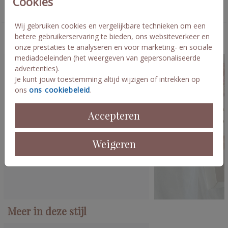
Cookies
Drieluik mapje
Wij gebruiken cookies en vergelijkbare technieken om een
betere gebruikerservaring te bieden, ons websiteverkeer en
Deze kaarten vind je misschien ook leuk
onze prestaties te analyseren en voor marketing- en sociale
mediadoeleinden (het weergeven van gepersonaliseerde
advertenties).
Je kunt jouw toestemming altijd wijzigen of intrekken op
ons
ons cookiebeleid
.
Accepteren
Weigeren
Meer in deze stijl