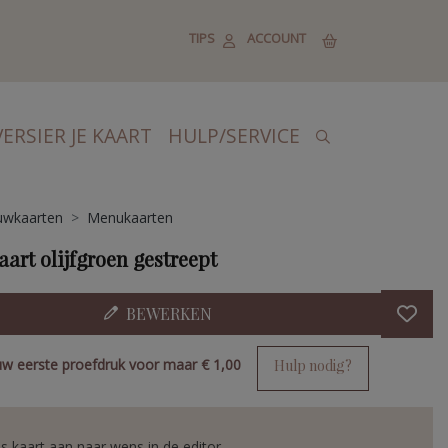
TIPS
ACCOUNT
VERSIER JE KAART
HULP/SERVICE
uwkaarten
Menukaarten
art olijfgroen gestreept
BEWERKEN
uw eerste proefdruk voor maar
€ 1,00
Hulp nodig?
s kaart aan naar wens in de editor