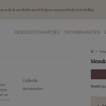
ren die ik met liefde mocht helpen van proefdruk tot bestelling
GEBOORTEKAARTJES
TROUWKAARTEN
Tro
Menuka
Collectie
rten
Bestel jo
Menukaarten
rtjes
art en
fgroene
uikte ik
Pa