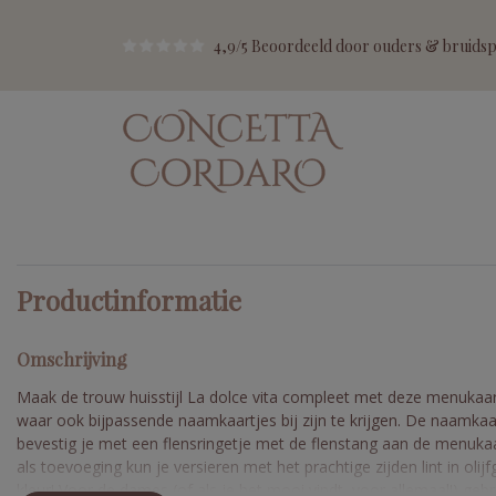
4,9/5 Beoordeeld door ouders & bruidspa
Productinformatie
Omschrijving
Maak de trouw huisstijl La dolce vita compleet met deze menukaa
waar ook bijpassende naamkaartjes bij zijn te krijgen. De naamkaa
bevestig je met een flensringetje met de flenstang aan de menuka
als toevoeging kun je versieren met het prachtige zijden lint in olij
kleur! Voor de dames (of als je het mooi vindt, voor allemaal!) gebr