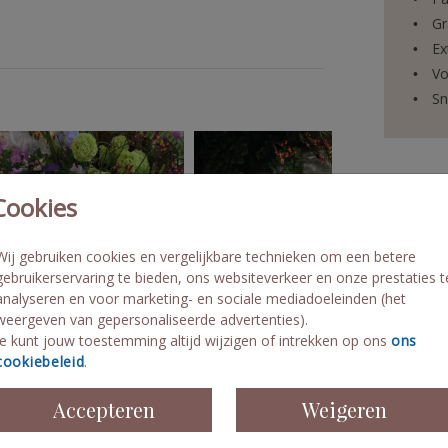
et
Gr
Ex
Vo
Sn
Cookies
Formaten 
Wij gebruiken cookies en vergelijkbare technieken om een betere
gebruikerservaring te bieden, ons websiteverkeer en onze prestaties t
analyseren en voor marketing- en sociale mediadoeleinden (het
weergeven van gepersonaliseerde advertenties).
Je kunt jouw toestemming altijd wijzigen of intrekken op ons
ons
cookiebeleid
.
Accepteren
Weigeren