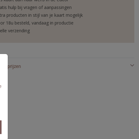
atis hulp bij vragen of aanpassingen
tra producten in stijl van je kaart mogelijk
or 18u besteld, vandaag in productie
elle verzending
en prijzen
e