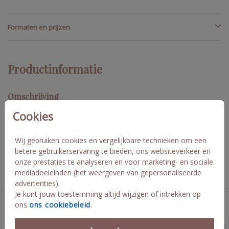
Formaten en prijzen
Productinformatie
Omschrijving
Menukaart passend bij de trouw huisstijl something old. In deze
Cookies
wedding stationery vind je nog veel meer items die je op je
bruiloft kunt gebruiken! Koen en Maartje
Wij gebruiken cookies en vergelijkbare technieken om een
betere gebruikerservaring te bieden, ons websiteverkeer en
Collectie
onze prestaties te analyseren en voor marketing- en sociale
mediadoeleinden (het weergeven van gepersonaliseerde
Trouwkaarten set pocketfold
advertenties).
Je kunt jouw toestemming altijd wijzigen of intrekken op
ons
ons cookiebeleid
.
Deze kaarten vind je misschien ook leuk