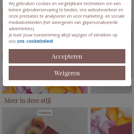
Deze kaarten vind je misschien ook leuk
Wij gebruiken cookies en vergelijkbare technieken om een
betere gebruikerservaring te bieden, ons websiteverkeer en
Rosé
onze prestaties te analyseren en voor marketing- en sociale
mediadoeleinden (het weergeven van gepersonaliseerde
advertenties).
Je kunt jouw toestemming altijd wijzigen of intrekken op
ons
ons cookiebeleid
.
Accepteren
Weigeren
Meer in deze stijl
Roséfolie