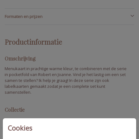
Formaten en prijzen
Productinformatie
Omschrijving
Menukaart in prachtige warme kleur, te combineren met de serie
in pocketfold van Robert en Joanne. Vind je het lastig om een set
samen te stellen? Ik help je graag! In deze serie zijn ook
labelkaarten gemaakt zodat je een complete set kunt
samenstellen.
Collectie
Trouwkaarten set pocketfold
Cookies