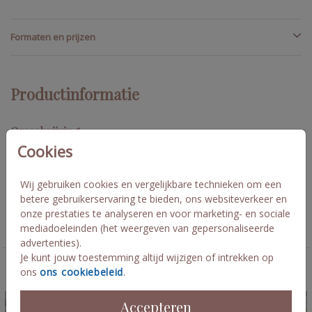
Formaten en prijzen
Productinformatie
Omschrijving
Cookies
Stuur je gasten na jullie huwelijk een mooie foto om ze te
bedanken voor hun aanwezigheid! Sara en Binc
Wij gebruiken cookies en vergelijkbare technieken om een
betere gebruikerservaring te bieden, ons websiteverkeer en
Collectie
onze prestaties te analyseren en voor marketing- en sociale
mediadoeleinden (het weergeven van gepersonaliseerde
Trouwkaarten
advertenties).
Je kunt jouw toestemming altijd wijzigen of intrekken op
ons
ons cookiebeleid
.
Deze kaarten vind je misschien ook leuk
Accepteren