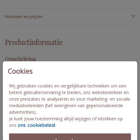
Formaten en prijzen
Productinformatie
Omschrijving
Geloftenboekjes passend bij jullie trouw huisstijl! Deze dubbele
Cookies
kaart kun je met de hand schrijven, of kies voor veilig en typ,
print en plak ze aan de binnenkant. Robert Joanne
Wij gebruiken cookies en vergelijkbare technieken om een
betere gebruikerservaring te bieden, ons websiteverkeer en
Collectie
onze prestaties te analyseren en voor marketing- en sociale
mediadoeleinden (het weergeven van gepersonaliseerde
Trouwkaarten
advertenties).
Je kunt jouw toestemming altijd wijzigen of intrekken op
ons
ons cookiebeleid
.
Deze kaarten vind je misschien ook leuk