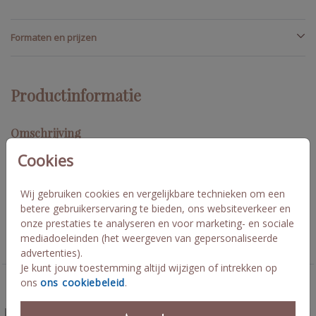
Formaten en prijzen
Productinformatie
Omschrijving
Same sex trouwkaart met feestelijk silhouet waarbij de namen in
Cookies
goudfolie zijn gedrukt. Kleuren en afbeeldingen zijn naar wens
aan te passen. Isa en Leonie
Wij gebruiken cookies en vergelijkbare technieken om een
betere gebruikerservaring te bieden, ons websiteverkeer en
Collectie
onze prestaties te analyseren en voor marketing- en sociale
mediadoeleinden (het weergeven van gepersonaliseerde
Trouwkaarten
advertenties).
Je kunt jouw toestemming altijd wijzigen of intrekken op
ons
ons cookiebeleid
.
Deze kaarten vind je misschien ook leuk