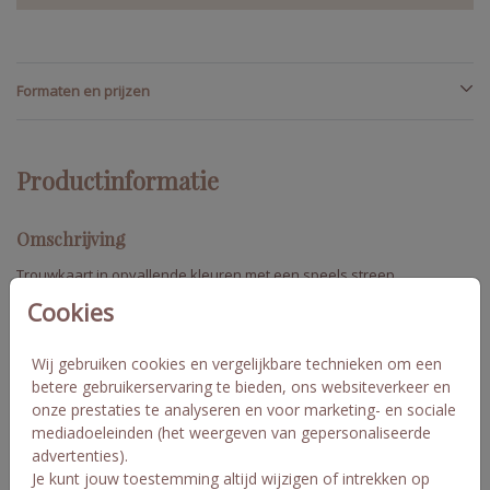
Formaten en prijzen
Productinformatie
Omschrijving
Trouwkaart in opvallende kleuren met een speels streep
patroon. De combi met goudfolie maakt de kaart super feestelijk
Cookies
en stijlvol!
Wil je graag een complete huisstijl en vind je het lastig om een
Wij gebruiken cookies en vergelijkbare technieken om een
set samen te stellen? Ik help je graag! Stuur me een berichtje en
betere gebruikerservaring te bieden, ons websiteverkeer en
Toon meer
ik kijk met je mee. Wil je graag volle kleuren, druk deze kaart dan
onze prestaties te analyseren en voor marketing- en sociale
af op mat coated karton.
mediadoeleinden (het weergeven van gepersonaliseerde
advertenties).
Ben en Charlot
Collectie
Je kunt jouw toestemming altijd wijzigen of intrekken op