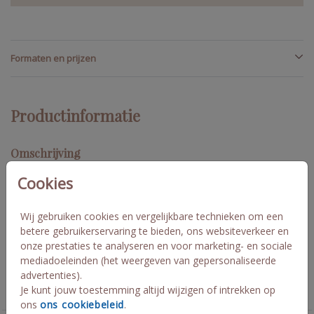
Formaten en prijzen
Productinformatie
Omschrijving
Chique trouwkaart in donkergroen met bordeaux rozen
Cookies
kleurstelling met goudfolie. De bloemen geven extra stijlvolle
details aan de kaart en deze kaart combineert prachtig met de
Wij gebruiken cookies en vergelijkbare technieken om een
kalkpapier omslag met bordeaux bloemprint! Burgundy rose
Rachel en Abhi Foto: Capture that elopement
betere gebruikerservaring te bieden, ons websiteverkeer en
onze prestaties te analyseren en voor marketing- en sociale
mediadoeleinden (het weergeven van gepersonaliseerde
Collectie
advertenties).
Je kunt jouw toestemming altijd wijzigen of intrekken op
Trouwkaarten
ons
ons cookiebeleid
.