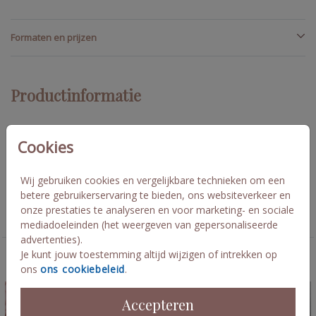
Formaten en prijzen
Productinformatie
Omschrijving
Cookies
Trouwkaart in groen tinten met ecru
Wij gebruiken cookies en vergelijkbare technieken om een
betere gebruikerservaring te bieden, ons websiteverkeer en
Collectie
onze prestaties te analyseren en voor marketing- en sociale
labelkaart rechthoekig
mediadoeleinden (het weergeven van gepersonaliseerde
advertenties).
Je kunt jouw toestemming altijd wijzigen of intrekken op
Deze kaarten vind je misschien ook leuk
ons
ons cookiebeleid
.
Accepteren