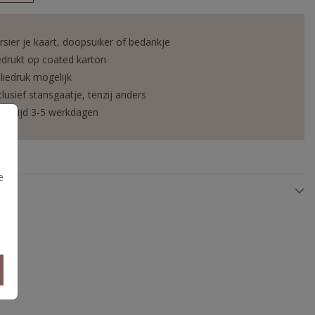
rsier je kaart, doopsuiker of bedankje
drukt op coated karton
liedruk mogelijk
clusief stansgaatje, tenzij anders
vertijd 3-5 werkdagen
e