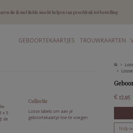
ren die ik met liefde mocht helpen van proefdruk tot bestelling
GEBOORTEKAARTJES
TROUWKAARTEN
Loss
Losse
Geboor
€ 17,95
Collectie
lie
Losse labels om aan je
3 x 5
geboortekaartje toe te voegen
gt de
Hulp n