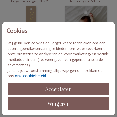
Langwerpig label gaatje 8,5x 2cm
Label met gaatje 7x3,5 cm
Cookies
Wij gebruiken cookies en vergelijkbare technieken om een
betere gebruikerservaring te bieden, ons websiteverkeer en
onze prestaties te analyseren en voor marketing- en sociale
Langwerpig label gaatje 8,5x2 cm
Vierkant label met gaatje 4x4 cm
mediadoeleinden (het weergeven van gepersonaliseerde
advertenties).
Je kunt jouw toestemming altijd wijzigen of intrekken op
ons
ons cookiebeleid
.
Accepteren
Weigeren
Label 5 x 7.5 cm
Label 7.5 X 5 cm blanco