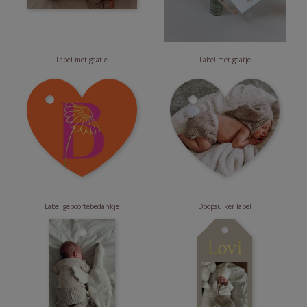
Label met gaatje
Label met gaatje
Label geboortebedankje
Doopsuiker label