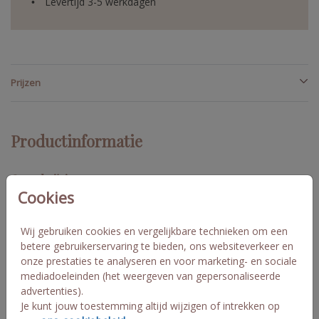
Levertijd 3-5 werkdagen
Prijzen
Productinformatie
Omschrijving
Cookies
Gebruik dit label om je geboortekaartje een upgrade te geven! Je
kunt ook foliedruk toepassen zoals hier op het voorbeeld is
gedaan. Specificaties: • 16 labels per vel. • Formaat: 8,5 x 2 cm. •
Wij gebruiken cookies en vergelijkbare technieken om een
Papiersoort: coated karton. Door toepassing van foliedruk stijgt
betere gebruikerservaring te bieden, ons websiteverkeer en
de prijs per vel.
onze prestaties te analyseren en voor marketing- en sociale
mediadoeleinden (het weergeven van gepersonaliseerde
advertenties).
Collectie
Je kunt jouw toestemming altijd wijzigen of intrekken op