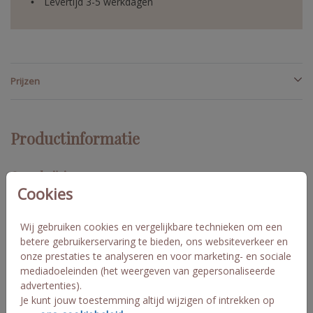
Levertijd 3-5 werkdagen
Prijzen
Productinformatie
Omschrijving
Cookies
Wil je je kaart een extra wow factor geven? Gebruik dan dit
ronde losse label met gaatje om aan je kaart te hangen!
Specificaties: • 16 labels per vel. • Formaat: ⌀ 4 cm. • Papiersoort:
Wij gebruiken cookies en vergelijkbare technieken om een
coated karton. Voeg je folie toe aan je ontwerp, dan stijgt de prijs
betere gebruikerservaring te bieden, ons websiteverkeer en
per vel.
onze prestaties te analyseren en voor marketing- en sociale
mediadoeleinden (het weergeven van gepersonaliseerde
advertenties).
Collectie
Je kunt jouw toestemming altijd wijzigen of intrekken op