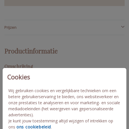
Prijzen
Productinformatie
Omschrijving
Cookies
Op zoek naar een prachtige bijpassende sluitsticker voor het
geboortekaartje van Ary? Ontwerp nu je eigen unieke sluitsticker
die perfect aansluit bij het geboortekaartje! Deze sluitsticker
Wij gebruiken cookies en vergelijkbare technieken om een
heeft een doorsnede van 44 mm en er zitten 20 stuks op een vel.
betere gebruikerservaring te bieden, ons websiteverkeer en
Als je wilt, kun je tegen een meerprijs foliedruk toepassen. Ary
onze prestaties te analyseren en voor marketing- en sociale
mediadoeleinden (het weergeven van gepersonaliseerde
Collectie
advertenties).
Je kunt jouw toestemming altijd wijzigen of intrekken op
sluitzegel op maat
ons
ons cookiebeleid
.