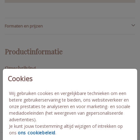
Formaten en prijzen
Productinformatie
Omschrijving
Cookies
Save the date om met kerst te versturen! Er staan meerdere
kleuren watercolor afbeeldingen voor je klaar in de beeldbank.
Pas de kaart naar wens aan. Afmeting kaartje: 11x 17 cm, gebruik
Wij gebruiken cookies en vergelijkbare technieken om een
enveloppen in maat 12x18 cm. Erwin en Jolien
betere gebruikerservaring te bieden, ons websiteverkeer en
onze prestaties te analyseren en voor marketing- en sociale
mediadoeleinden (het weergeven van gepersonaliseerde
Collectie
advertenties).
Trouwkaarten bijzondere vorm enkel
Je kunt jouw toestemming altijd wijzigen of intrekken op
ons
ons cookiebeleid
.