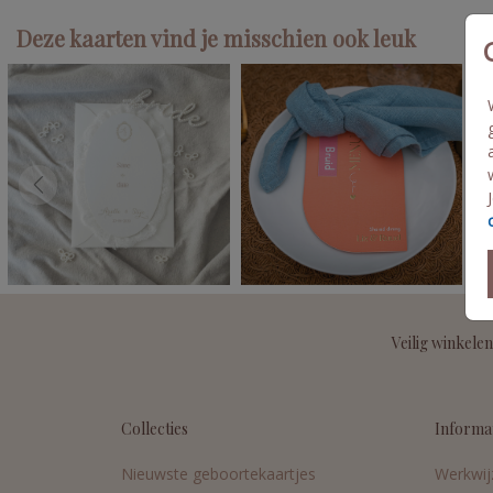
Deze kaarten vind je misschien ook leuk
Veilig winkelen
Collecties
Informa
Nieuwste geboortekaartjes
Werkwij