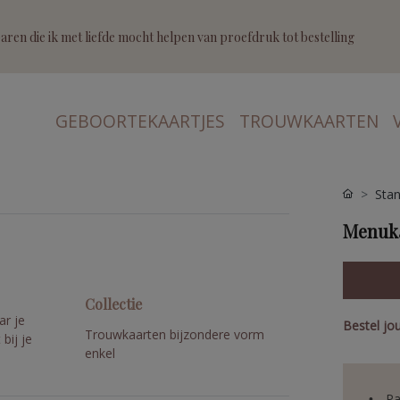
ren die ik met liefde mocht helpen van proefdruk tot bestelling
GEBOORTEKAARTJES
TROUWKAARTEN
Stan
Menukaa
Collectie
ar je
Bestel jo
Trouwkaarten bijzondere vorm
bij je
enkel
Pa