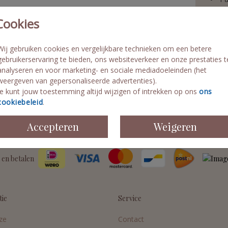
Gr
Cookies
Ex
Vo
Wij gebruiken cookies en vergelijkbare technieken om een betere
Sn
gebruikerservaring te bieden, ons websiteverkeer en onze prestaties t
analyseren en voor marketing- en sociale mediadoeleinden (het
weergeven van gepersonaliseerde advertenties).
Je kunt jouw toestemming altijd wijzigen of intrekken op ons
ons
cookiebeleid
.
Formaten 
Accepteren
Weigeren
 en betalen
tie
Service
ze
Contact