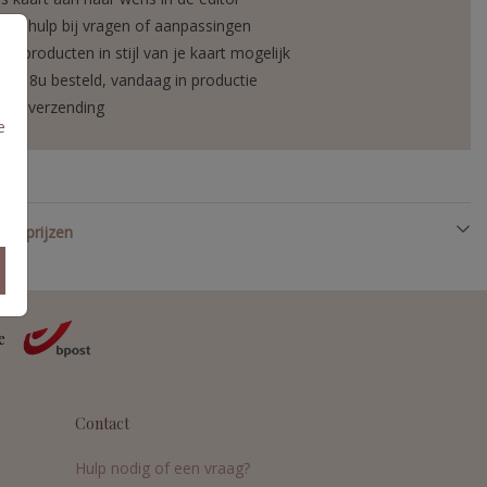
atis hulp bij vragen of aanpassingen
tra producten in stijl van je kaart mogelijk
or 18u besteld, vandaag in productie
elle verzending
e
en prijzen
Contact
Hulp nodig of een vraag?