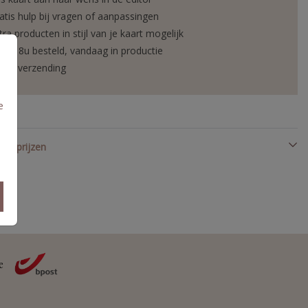
atis hulp bij vragen of aanpassingen
tra producten in stijl van je kaart mogelijk
or 18u besteld, vandaag in productie
elle verzending
e
en prijzen