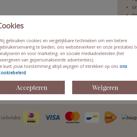
Gr
Ex
Vo
Cookies
Sn
Wij gebruiken cookies en vergelijkbare technieken om een betere
gebruikerservaring te bieden, ons websiteverkeer en onze prestaties t
analyseren en voor marketing- en sociale mediadoeleinden (het
weergeven van gepersonaliseerde advertenties).
Formaten 
Je kunt jouw toestemming altijd wijzigen of intrekken op ons
ons
cookiebeleid
.
Accepteren
Weigeren
 en betalen