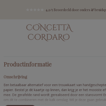
4,9/5 Beoordeeld door ouders & bruidspa
Productinformatie
Omschrijving
Een betaalbaar alternatief voor een trouwkaart van handgeschept
papier. Bestel je dit kaartje op linnen, dan krijg je er het mooiste ef
mee. De gerafelde rand wordt gerealiseerd door een stansvorm! E
om dit te combineren met de kalk omslag. Wil je deze gaan gebrui
dan bestel je deze kaart in formaat 11x 17 cm. De envelop maat is