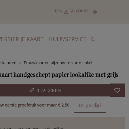
TIPS
ACCOUNT
VERSIER JE KAART
HULP/SERVICE
skaarten
Trouwkaarten bijzondere vorm enkel
aart handgeschept papier lookalike met grijs
BEWERKEN
uw eerste proefdruk voor maar
€ 2,50
Hulp nodig?
s kaart aan naar wens in de editor