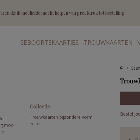
ren die ik met liefde mocht helpen van proefdruk tot bestelling
GEBOORTEKAARTJES
TROUWKAARTEN
Stan
Trouwk
Collectie
e
Bestel jo
Trouwkaarten bijzondere vorm
fect
enkel
rg mooi
ken,
 dan
Pa