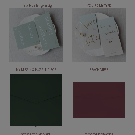
misty blue langwerpig
YOU'RE MY TYPE
MY MISSING PUZZLE PIECE
BEACH VIBES
forest green vierkant
berry red langwerpig