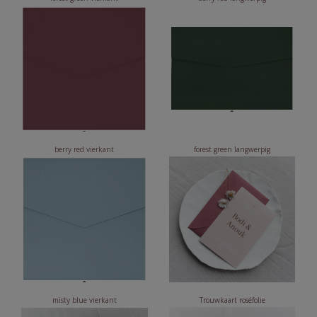
berry red vierkant
forest green langwerpig
misty blue vierkant
Trouwkaart roséfolie