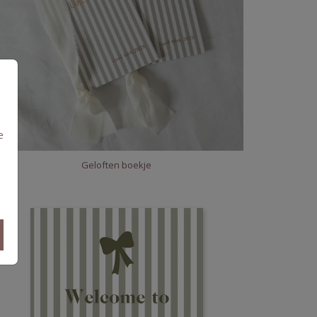
e
Geloften boekje