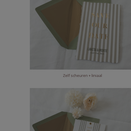
Zelf scheuren + liniaal