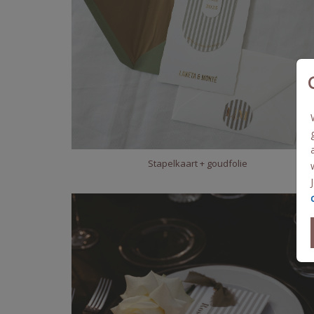
Stapelkaart + goudfolie