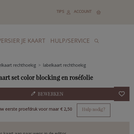
TIPS
ACCOUNT
VERSIER JE KAART
HULP/SERVICE
lkaart rechthoekig
labelkaart rechthoekig
art set color blocking en roséfolie
BEWERKEN
uw eerste proefdruk voor maar
€ 2,50
Hulp nodig?
s kaart aan naar wens in de editor