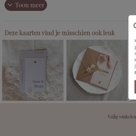
Toon meer
Deze kaarten vind je misschien ook leuk
Veilig winkelen