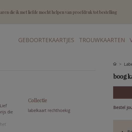
ren die ik met liefde mocht helpen van proefdruk tot bestelling
GEBOORTEKAARTJES
TROUWKAARTEN
Labe
boog ka
Collectie
Lief
Bestel jo
labelkaart rechthoekig
ijs die
 het
Pa