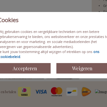
Gr
Ex
Vo
Cookies
Sn
Wij gebruiken cookies en vergelijkbare technieken om een betere
gebruikerservaring te bieden, ons websiteverkeer en onze prestaties t
analyseren en voor marketing- en sociale mediadoeleinden (het
weergeven van gepersonaliseerde advertenties).
Formaten 
Je kunt jouw toestemming altijd wijzigen of intrekken op ons
ons
cookiebeleid
.
Accepteren
Weigeren
 en betalen