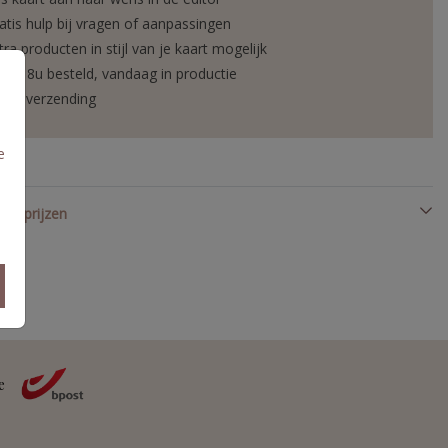
atis hulp bij vragen of aanpassingen
tra producten in stijl van je kaart mogelijk
or 18u besteld, vandaag in productie
elle verzending
e
en prijzen